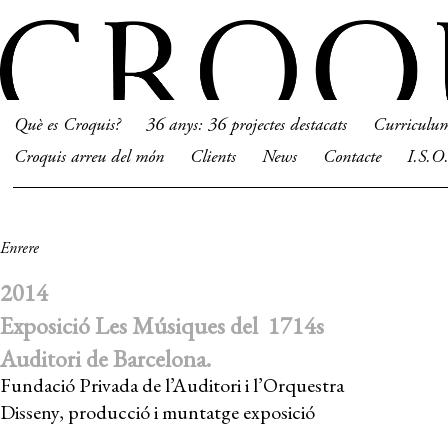
Què es Croquis?
36 anys: 36 projectes destacats
Curriculu
Croquis arreu del món
Clients
News
Contacte
I.S.O
Enrere
2014
Exposició Les Músiques del 1714s
Auditori de Barcelona.
Fundació Privada de l’Auditori i l’Orquestra
Disseny, producció i muntatge exposició