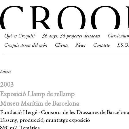
Què es Croquis?
36 anys: 36 projectes destacats
Curriculu
Croquis arreu del món
Clients
News
Contacte
I.S.O
Enrere
2003
Exposició Llamp de rellamp
Museu Marítim de Barcelona
Fundació Hergé - Consorci de les Drassanes de Barcelona
Disseny, producció, muntatge exposició
890 m2. Temàtica